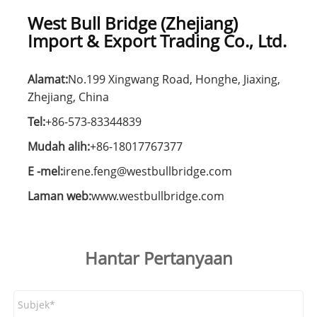
West Bull Bridge (Zhejiang)
Import & Export Trading Co., Ltd.
Alamat:
No.199 Xingwang Road, Honghe, Jiaxing,
Zhejiang, China
Tel:
+86-573-83344839
Mudah alih:
+86-18017767377
E -mel:
irene.feng@westbullbridge.com
Laman web:
www.westbullbridge.com
Hantar Pertanyaan