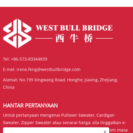
Tel:
+86-573-83344839
E-mel:
irene.feng@westbullbridge.com
Alamat:
No.199 Xingwang Road, Honghe, Jiaxing, Zhejiang,
China
HANTAR PERTANYAAN
Untuk pertanyaan mengenai Pullover Sweater, Cardigan
Sweater, Zipper Sweater atau senarai harga, sila tinggalkan e-
mel anda kepada kami dan kami akan berhubung dalam masa
X