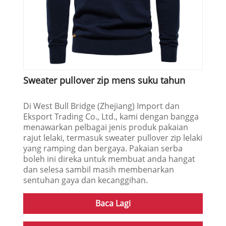
Sweater pullover zip mens suku tahun
Di West Bull Bridge (Zhejiang) Import dan
Eksport Trading Co., Ltd., kami dengan bangga
menawarkan pelbagai jenis produk pakaian
rajut lelaki, termasuk sweater pullover zip lelaki
yang ramping dan bergaya. Pakaian serba
boleh ini direka untuk membuat anda hangat
dan selesa sambil masih membenarkan
sentuhan gaya dan kecanggihan.
Baca Lagi