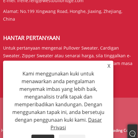
E-mel:
irene.feng@westbullbridge.com
Alamat:
No.199 Xingwang Road, Honghe, Jiaxing, Zhejiang,
China
HANTAR PERTANYAAN
Untuk pertanyaan mengenai Pullover Sweater, Cardigan
Sweater, Zipper Sweater atau senarai harga, sila tinggalkan e-
mel anda kepada kami dan kami akan berhubung dalam masa
X
24 jam.
Kami menggunakan kuki untuk
menawarkan anda pengalaman
PERTANYAAN SEKARANG
menyemak imbas yang lebih baik,
menganalisis trafik tapak dan
memperibadikan kandungan. Dengan
menggunakan tapak ini, anda bersetuju
Links
Sitemap
RSS
XML
Dasar Privasi
dengan penggunaan kuki kami.
Dasar
Privasi
Hak Cipta © 2024 West Bull Bridge (Zhejiang) Import & Eksport Trading Co., Ltd.