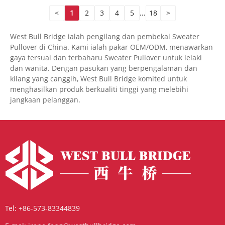
<
1
2
3
4
5
...
18
>
West Bull Bridge ialah pengilang dan pembekal Sweater
Pullover di China. Kami ialah pakar OEM/ODM, menawarkan
gaya tersuai dan terbaharu Sweater Pullover untuk lelaki
dan wanita. Dengan pasukan yang berpengalaman dan
kilang yang canggih, West Bull Bridge komited untuk
menghasilkan produk berkualiti tinggi yang melebihi
jangkaan pelanggan.
Tel:
+86-573-83344839