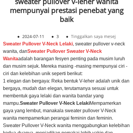
sweater pullover v-leher wanita
mempunyai prestasi penebat yang
baik
●
2024-07-11
●
3
●
Tinggalkan saya mesej
Sweater Pullover V-Neck Lelaki
, sweater pullover v-neck
wanita, dan
Sweater Pullover Sweater V-Neck
Wanita
adalah barangan fesyen penting pada musim luruh
dan musim sejuk. Mereka masing -masing mempunyai ciri -
ciri dan kelebihan unik seperti berikut:
1 elegan dan bergaya: Reka bentuk V-leher adalah unik dan
bergaya, mudah dan elegan, terutamanya sesuai untuk
membentuk gaya lelaki dan wanita bandar yang
mampu.
Sweater Pullover V-Neck Lelaki
Mempamerkan
gaya yang lembut, manakala sweater pullover V-Neck
wanita mempamerkan perangai feminin dan feminin.
Sweater Pullover V-Neck wanita menggabungkan kelebihan
kedua-duanya, menjadikan pemakai lebih yakin dan