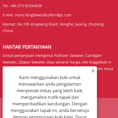
Tel:
+86-573-83344839
E-mel:
irene.feng@westbullbridge.com
Alamat:
No.199 Xingwang Road, Honghe, Jiaxing, Zhejiang,
China
HANTAR PERTANYAAN
Untuk pertanyaan mengenai Pullover Sweater, Cardigan
Sweater, Zipper Sweater atau senarai harga, sila tinggalkan e-
mel anda kepada kami dan kami akan berhubung dalam masa
X
24 jam.
Kami menggunakan kuki untuk
menawarkan anda pengalaman
PERTANYAAN SEKARANG
menyemak imbas yang lebih baik,
menganalisis trafik tapak dan
memperibadikan kandungan. Dengan
menggunakan tapak ini, anda bersetuju
Links
Sitemap
RSS
XML
Dasar Privasi
dengan penggunaan kuki kami.
Dasar