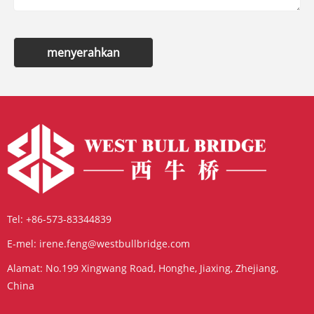
menyerahkan
Tel:
+86-573-83344839
E-mel:
irene.feng@westbullbridge.com
Alamat:
No.199 Xingwang Road, Honghe, Jiaxing, Zhejiang,
China