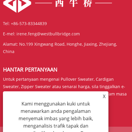
Tel:
+86-573-83344839
E-mel:
irene.feng@westbullbridge.com
Alamat:
No.199 Xingwang Road, Honghe, Jiaxing, Zhejiang,
China
HANTAR PERTANYAAN
Untuk pertanyaan mengenai Pullover Sweater, Cardigan
Sweater, Zipper Sweater atau senarai harga, sila tinggalkan e-
mel anda kepada kami dan kami akan berhubung dalam masa
X
24 jam.
Kami menggunakan kuki untuk
menawarkan anda pengalaman
PERTANYAAN SEKARANG
menyemak imbas yang lebih baik,
menganalisis trafik tapak dan